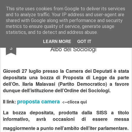
SoIS - Società Italiana di Sociologia
This site uses cookies from Google to deliver its services
and to analyze traffic. Your IP address and user-agent are
Pages
shared with Google along with performance and security
metrics to ensure quality of service, generate usage
statistics, and to detect and address abuse.
Proposta di legge ordinaria per istituzione
AUG
LEARN MORE
GOT IT
3
Albo dei Sociologi
Giovedì 27 luglio presso la Camera dei Deputati è stata
depositata una bozza di Proposta di Legge da parte
dell’On. Ilaria Malavasi (Partito Democratico) a favore
dunque dell’istituzione dell’Ordine dei Sociologi.
proposta camera
Il link:
<--clicca qui
La bozza depositata, prodotta dalla SISS a titolo
informativo, avrà occasioni di essere messa
maggiormente a punto nell’ambito dell’iter parlamentare.