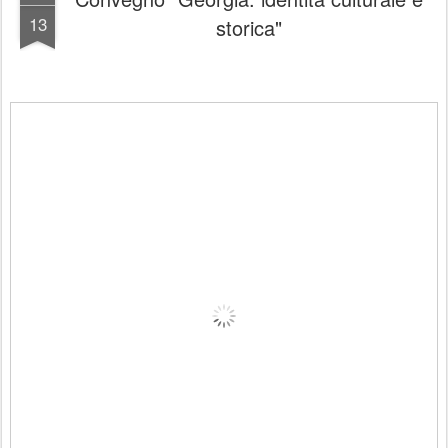
13
storica"