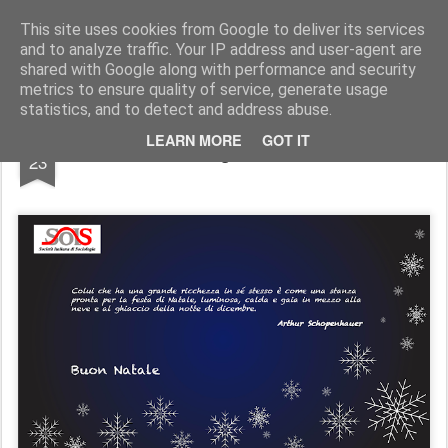
SoIS - Società Italiana di Sociologia
This site uses cookies from Google to deliver its services
and to analyze traffic. Your IP address and user-agent are
Pages
shared with Google along with performance and security
metrics to ensure quality of service, generate usage
statistics, and to detect and address abuse.
DEC
LEARN MORE
GOT IT
Auguri 2022
23