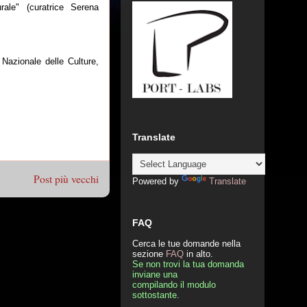
rale" (curatrice Serena
l Nazionale delle Culture,
Translate
Post più vecchi
Powered by
Translate
FAQ
Cerca le tue domande nella
sezione
FAQ
in alto.
Se non trovi la tua domanda
inviane una
compilando il modulo
sottostante.