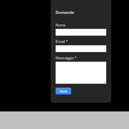
Domande
Nome
Email
*
Messaggio
*