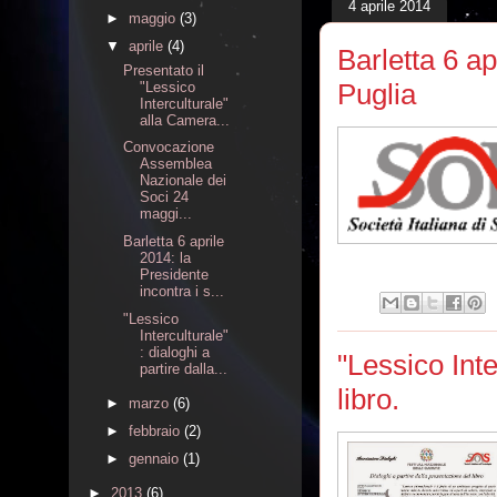
4 aprile 2014
►
maggio
(3)
▼
aprile
(4)
Barletta 6 ap
Presentato il
Puglia
"Lessico
Interculturale"
alla Camera...
Convocazione
Assemblea
Nazionale dei
Soci 24
maggi...
Barletta 6 aprile
2014: la
Presidente
incontra i s...
"Lessico
Interculturale"
: dialoghi a
"Lessico Inte
partire dalla...
libro.
►
marzo
(6)
►
febbraio
(2)
►
gennaio
(1)
►
2013
(6)