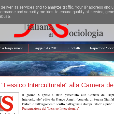
deliver its services and to analyze traffic. Your IP address and 
formance and security metrics to ensure quality of service, gen
abuse.
o e Regolamenti
Legge n.4 / 2013
Contatti
Repertorio Socio
l "Lessico Interculturale" alla Camera de
Il giorno 8 aprile é stato presentato alla Camera dei Dep
Interculturale" edito da Franco Angeli (curatela di Serena Gianfal
l'articolo sull'argomento scritto dall'agenzia stampa Inform e pubbli
Presentazione del "Lessico Interculturale"