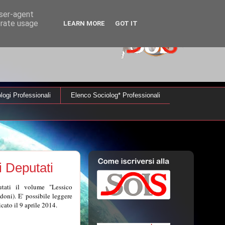
user-agent
erate usage
LEARN MORE
GOT IT
logi Professionali
Elenco Sociolog* Professionali
i Deputati
utati il volume "Lessico
doni). E' possibile leggere
cato il 9 aprile 2014.