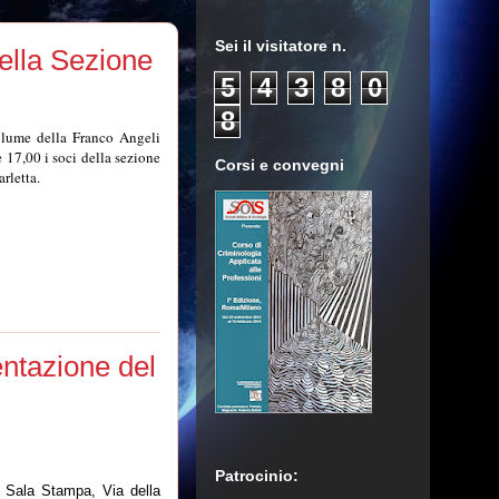
Sei il visitatore n.
della Sezione
5
4
3
8
0
8
volume della Franco Angeli
e 17,00 i soci della sezione
Corsi e convegni
rletta.
sentazione del
Patrocinio:
, Sala Stampa, Via della