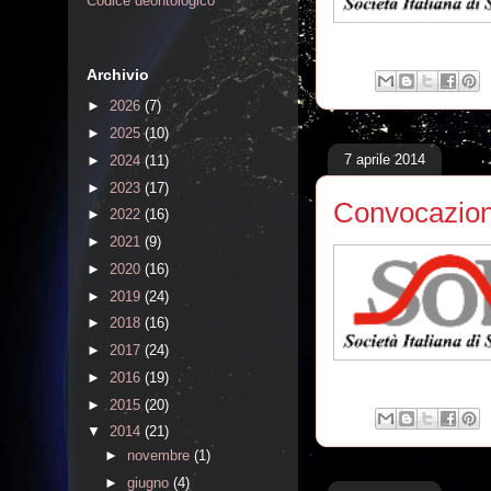
Codice deontologico
Archivio
►
2026
(7)
►
2025
(10)
7 aprile 2014
►
2024
(11)
►
2023
(17)
Convocazion
►
2022
(16)
►
2021
(9)
►
2020
(16)
►
2019
(24)
►
2018
(16)
►
2017
(24)
►
2016
(19)
►
2015
(20)
▼
2014
(21)
►
novembre
(1)
►
giugno
(4)