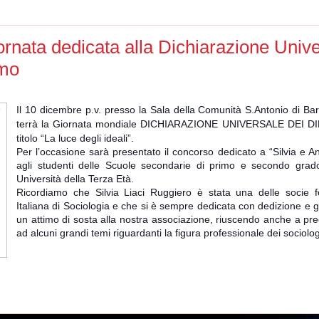
iornata dedicata alla Dichiarazione Unive
omo
Il 10 dicembre p.v. presso la Sala della Comunità S.Antonio di Barl
terrà la Giornata mondiale DICHIARAZIONE UNIVERSALE DEI D
titolo “La luce degli ideali”.
Per l’occasione sarà presentato il concorso dedicato a “Silvia e An
agli studenti delle Scuole secondarie di primo e secondo grado
Università della Terza Età.
Ricordiamo che Silvia Liaci Ruggiero è stata una delle socie fo
Italiana di Sociologia e che si è sempre dedicata con dedizione e
un attimo di sosta alla nostra associazione, riuscendo anche a prec
ad alcuni grandi temi riguardanti la figura professionale dei sociol