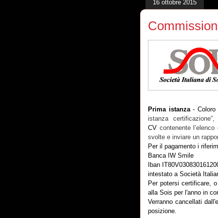
16 ottobre 2015
Commissione 
Prima istanza
- Coloro 
istanza certificazione”
CV
contenente l’elenco 
svolte e inviare un rappor
Per il pagamento i riferi
Banca IW Smile
Iban
IT80V03083016120
intestato a Società Italia
Per potersi certificare, 
alla Sois per l'anno in co
Verranno cancellati dall
posizione.