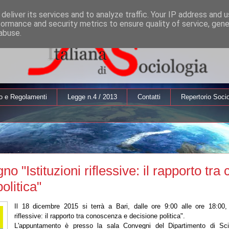
deliver its services and to analyze traffic. Your IP address and 
formance and security metrics to ensure quality of service, gen
abuse.
o e Regolamenti
Legge n.4 / 2013
Contatti
Repertorio Socio
no "Istituzioni riflessive: il rapporto tr
olitica"
Il 18 dicembre 2015 si terrà a Bari, dalle ore 9:00 alle ore 18:00, 
riflessive: il rapporto tra conoscenza e decisione politica".
L'appuntamento è presso la sala Convegni del Dipartimento di Sci