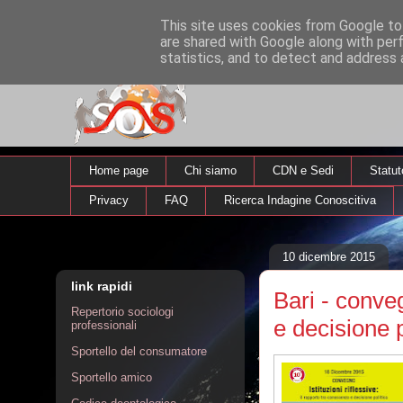
This site uses cookies from Google to 
are shared with Google along with per
statistics, and to detect and address 
Home page
Chi siamo
CDN e Sedi
Statut
Privacy
FAQ
Ricerca Indagine Conoscitiva
10 dicembre 2015
link rapidi
Bari - conveg
Repertorio sociologi
e decisione p
professionali
Sportello del consumatore
Sportello amico