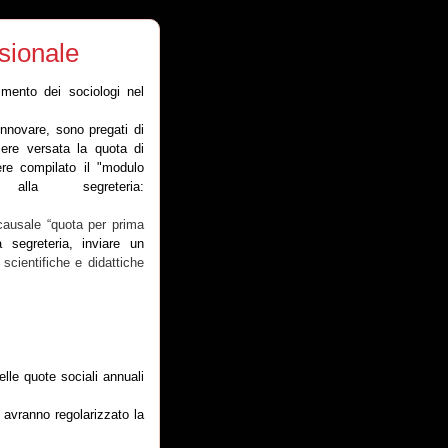
sionale
imento dei sociologi nel
innovare, sono pregati di
ere versata la quota di
e compilato il "modulo
alla segreteria:
causale “quota per prima
a segreteria, inviare un
scientifiche e didattiche
elle quote sociali annuali
 avranno regolarizzato la