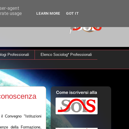
user-agent
erate usage
LEARN MORE
GOT IT
logi Professionali
Elenco Sociolog* Professionali
a conoscenza
il Convegno "Istituzioni
enze della Formazione,