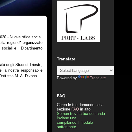
020 - Nuove sfide sociali
della regione" organizzato
 sociali e il Dipartimento
Translate
ità degli Studi di Trieste,
e la nostra responsabile
e Dott.ssa M. A. Divona
Powered by
Translate
FAQ
Cerca le tue domande nella
sezione
FAQ
in alto.
Se non trovi la tua domanda
inviane una
compilando il modulo
sottostante.