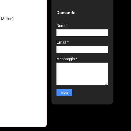
Domande
l Mulino)
Nome
Email
*
Messaggio
*