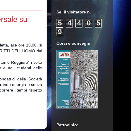
Sei il visitatore n.
rsale sui
5
4
4
0
5
9
Corsi e convegni
etta, alle ore 19,00, si
IRITTI DELL’UOMO dal
tonio Ruggiero” rivolto
 e agli studenti delle
ndatrici della Società
 grande energia e senza
orrere i tempi rispetto
ogi.
Patrocinio: