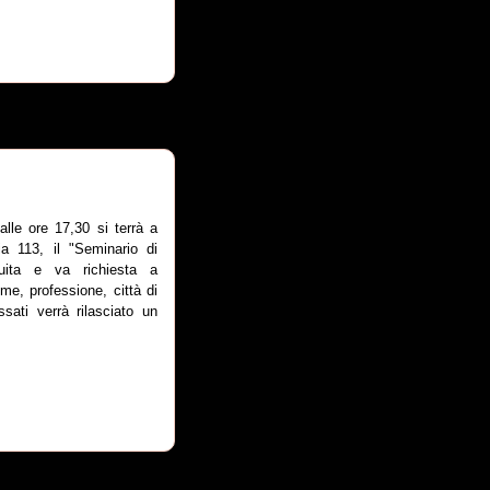
alle ore 17,30 si terrà a
ia 113, il "Seminario di
tuita e va richiesta a
e, professione, città di
sati verrà rilasciato un