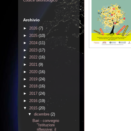
Codice deontologico
Archivio
►
2026
(7)
►
2025
(10)
►
2024
(11)
►
2023
(17)
►
2022
(16)
►
2021
(9)
►
2020
(16)
►
2019
(24)
►
2018
(16)
►
2017
(24)
►
2016
(19)
▼
2015
(20)
▼
dicembre
(2)
Bari - convegno
"Istituzioni
riflessive: il