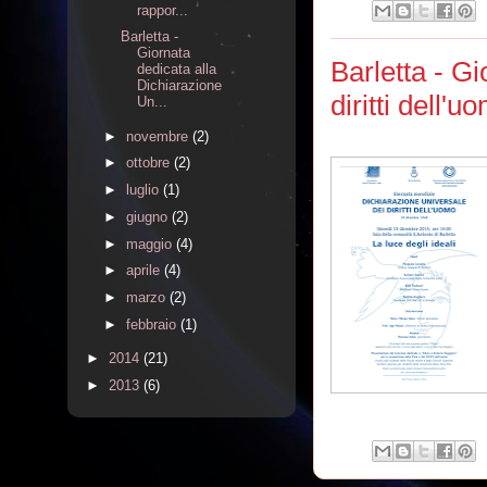
rappor...
Barletta -
Giornata
Barletta - G
dedicata alla
Dichiarazione
diritti dell'u
Un...
►
novembre
(2)
►
ottobre
(2)
►
luglio
(1)
►
giugno
(2)
►
maggio
(4)
►
aprile
(4)
►
marzo
(2)
►
febbraio
(1)
►
2014
(21)
►
2013
(6)