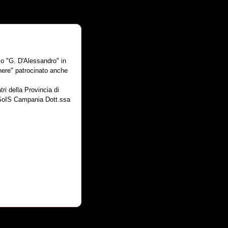
io "G. D'Alessandro" in
enere" patrocinato anche
ri della Provincia di
e SoIS Campania Dott.ssa