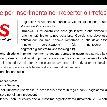
per inserimento nel Repertorio Profes
Il giorno 7 novembre si riunirà la Commissione per l'inser
Repertorio Professionale.
Rinnovo
- Tutti coloro che sono già inseriti e che devono r
farlo nel più breve tempo possibile. Ricordo che deve ess
rinnovo
con causale "rinnovo Repertorio" e
che deve esser
rinnovo certificazione" (da richiedere 
segreteria@societaitalianasociologia.it).
che chiedono il primo inserimento devono versare la quota
segnalando la 
,
compilare il modulo di "prima istanza certificazione" richiedendolo all
delle esperienze di formazione e aggiornamento, delle attività professionali, 
to di competenza redatto secondo i criteri indicati sul sito.
menti bancari sono:
00000000334
na di Sociologia.
o per rinnovare l'iscrizione, è necessario essere in regola con il pagamento d
rso e per gli anni precedenti.
'elenco i nomi di coloro che al prossimo aggiornamento (novembre 2015) non