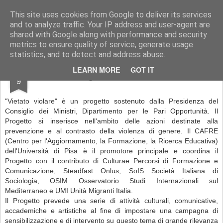
SoIS - Società Italiana di Sociologia
This site uses cookies from Google to deliver its services
and to analyze traffic. Your IP address and user-agent are
Pages
shared with Google along with performance and security
metrics to ensure quality of service, generate usage
statistics, and to detect and address abuse.
APR
LEARN MORE
GOT IT
Il Progetto "Vietato violare"
9
"Vietato violare" è un progetto sostenuto dalla Presidenza del
Consiglio dei Ministri, Dipartimento per le Pari Opportunità. Il
Progetto si inserisce nell'ambito delle azioni destinate alla
prevenzione e al contrasto della violenza di genere. Il CAFRE
(Centro per l'Aggiornamento, la Formazione, la Ricerca Educativa)
dell'Università di Pisa è il promotore principale e coordina il
Progetto con il contributo di Culturae Percorsi di Formazione e
Comunicazione, Steadfast Onlus, SoIS Società Italiana di
Sociologia, OSIM Osservatorio Studi Internazionali sul
Mediterraneo e UMI Unità Migranti Italia.
Il Progetto prevede una serie di attività culturali, comunicative,
accademiche e artistiche al fine di impostare una campagna di
sensibilizzazione e di intervento su questo tema di grande rilevanza